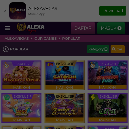
ALEXAVEGAS
×
Download
Mobile App
DAFTAR
MASUK
ALEXAVEGAS
OUR GAMES
POPULAR
POPULAR
Kategory
Cari
EKSKLUSIF
EKSKLUSIF
EKSKLUSIF
MAINKAN
MAINKAN
MAINKAN
EKSKLUSIF
EKSKLUSIF
EKSKLUSIF
MAINKAN
MAINKAN
MAINKAN