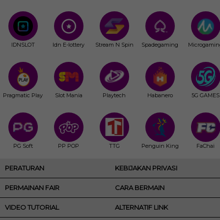
IDNSLOT
Idn E-lottery
Stream N Spin
Spadegaming
Microgamin
Pragmatic Play
Slot Mania
Playtech
Habanero
5G GAMES
PG Soft
PP POP
TTG
Penguin King
FaChai
PERATURAN
KEBIJAKAN PRIVASI
PERMAINAN FAIR
CARA BERMAIN
VIDEO TUTORIAL
ALTERNATIF LINK